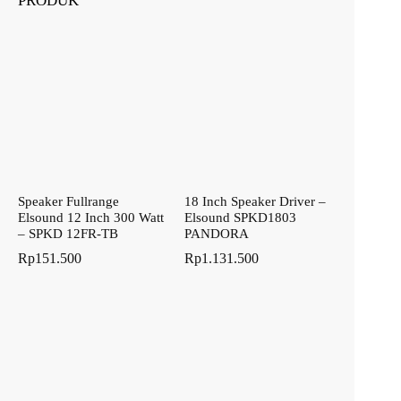
PRODUK
Speaker Fullrange
18 Inch Speaker Driver –
Elsound 12 Inch 300 Watt
Elsound SPKD1803
– SPKD 12FR-TB
PANDORA
Rp
151.500
Rp
1.131.500