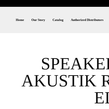
Home
Our Story
Catalog
Authorized Distributors
SPEAKE
AKUSTIK 
E