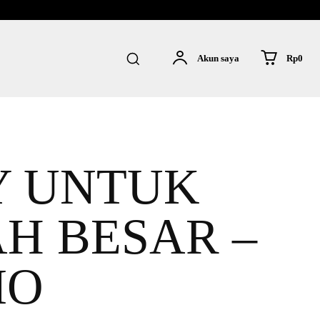
Rp0
Akun saya
Y UNTUK
H BESAR –
IO