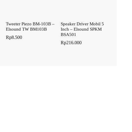
Tweeter Piezo BM-103B –
Speaker Driver Mobil 5
Elsound TW BM103B
Inch – Elsound SPKM
BSA501
Rp
8.500
Rp
216.000