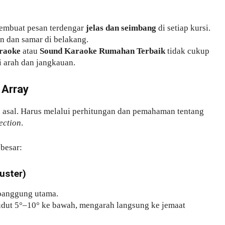
membuat pesan terdengar
jelas dan seimbang
di setiap kursi.
an dan samar di belakang.
raoke
atau
Sound Karaoke Rumahan Terbaik
tidak cukup
 arah dan jangkauan.
 Array
a asal. Harus melalui perhitungan dan pemahaman tentang
lection
.
besar:
uster)
u panggung utama.
udut 5°–10° ke bawah, mengarah langsung ke jemaat