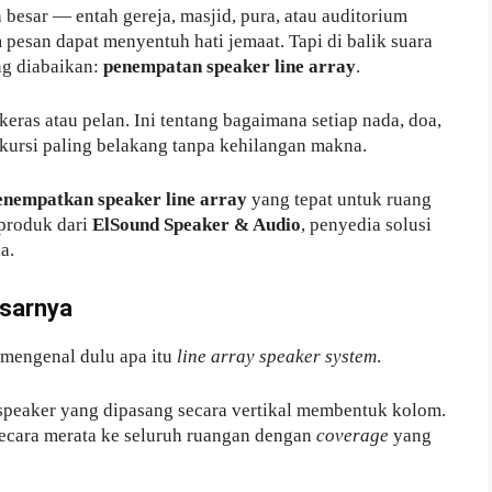
 besar — entah gereja, masjid, pura, atau auditorium
pesan dapat menyentuh hati jemaat. Tapi di balik suara
ng diabaikan:
penempatan speaker line array
.
eras atau pelan. Ini tentang bagaimana setiap nada, doa,
 kursi paling belakang tanpa kehilangan makna.
nempatkan speaker line array
yang tepat untuk ruang
 produk dari
ElSound Speaker & Audio
, penyedia solusi
a.
asarnya
mengenal dulu apa itu
line array speaker system
.
speaker yang dipasang secara vertikal membentuk kolom.
secara merata ke seluruh ruangan dengan
coverage
yang