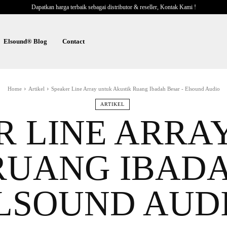
Dapatkan harga terbaik sebagai distributor & reseller, Kontak Kami !
Elsound® Blog
Contact
Home
Artikel
Speaker Line Array untuk Akustik Ruang Ibadah Besar - Elsound Audio
ARTIKEL
R LINE ARRA
RUANG IBADA
LSOUND AUD