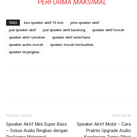
PERFORMA MAKSIMAL
TAGS
box speaker aktif 15 inch
jenis speaker aktif
jual speaker aktif
jual speaker aktif bandung
speaker aktif murah
speaker aktif rumahan
speaker aktif sederhana
speaker audio murah
speaker murah berkualitas
speaker terjangkau
Previous article
Next article
Speaker Aktif Mini Super Bass
Speaker Aktif Mobil – Cara
– Solusi Audio Ringkas dengan
Praktis Upgrade Audio
Performa Maksimal
Kendaraan Tanpa Ribet