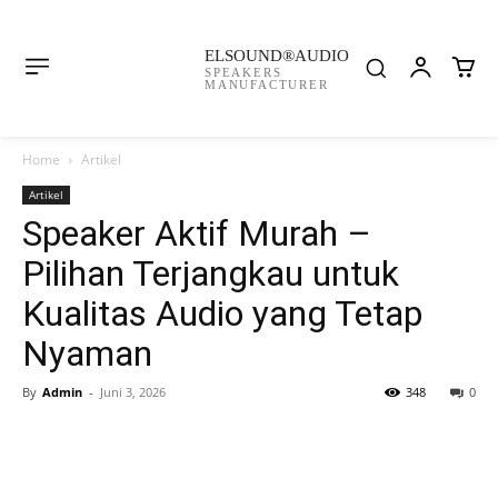
ELSOUND®AUDIO
SPEAKERS
MANUFACTURER
Home
Artikel
Artikel
Speaker Aktif Murah –
Pilihan Terjangkau untuk
Kualitas Audio yang Tetap
Nyaman
By
Admin
-
Juni 3, 2026
348
0