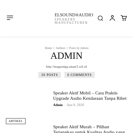
ELSOUND®AUDIO
SPEAKERS
MANUFACTURER
Home
Authors
Posts by Admin
ADMIN
http://magnetiga.sman3.sch.id
30 POSTS
0 COMMENTS
Speaker Aktif Mobil – Cara Praktis
Upgrade Audio Kendaraan Tanpa Ribet
Admin
-
Juni 9, 2026
ARTIKEL
Speaker Aktif Murah – Pilihan
Terjangkau untuk Kualitas Audio yang