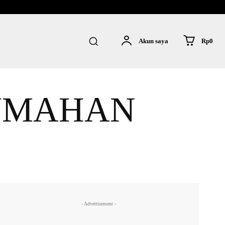
Rp0
Akun saya
UMAHAN
- Advertisement -