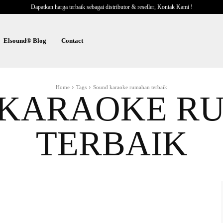
Dapatkan harga terbaik sebagai distributor & reseller, Kontak Kami !
Elsound® Blog
Contact
Home
Tags
Sound karaoke rumahan terbaik
 KARAOKE R
TERBAIK