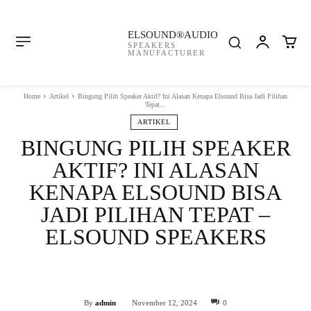
ELSOUND®AUDIO
SPEAKERS
MANUFACTURER
Home
Artikel
Bingung Pilih Speaker Aktif? Ini Alasan Kenapa Elsound Bisa Jadi Pilihan
Tepat...
ARTIKEL
BINGUNG PILIH SPEAKER
AKTIF? INI ALASAN
KENAPA ELSOUND BISA
JADI PILIHAN TEPAT –
ELSOUND SPEAKERS
Facebook
Twitter
WhatsApp
By
admin
November 12, 2024
0