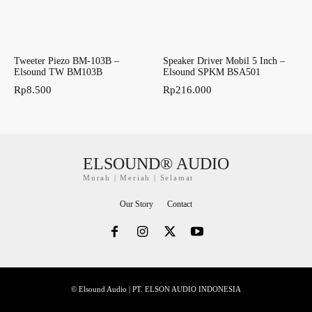
Tweeter Piezo BM-103B –
Speaker Driver Mobil 5 Inch –
Elsound TW BM103B
Elsound SPKM BSA501
Rp
8.500
Rp
216.000
ELSOUND® AUDIO
Murah | Meriah | Selamat
Our Story
Contact
© Elsound Audio | PT. ELSON AUDIO INDONESIA