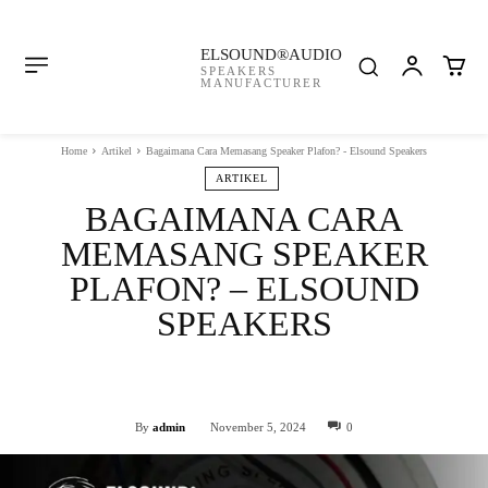
ELSOUND®AUDIO
SPEAKERS
MANUFACTURER
Home
Artikel
Bagaimana Cara Memasang Speaker Plafon? - Elsound Speakers
ARTIKEL
BAGAIMANA CARA
MEMASANG SPEAKER
PLAFON? – ELSOUND
SPEAKERS
Facebook
Twitter
WhatsApp
By
admin
November 5, 2024
0