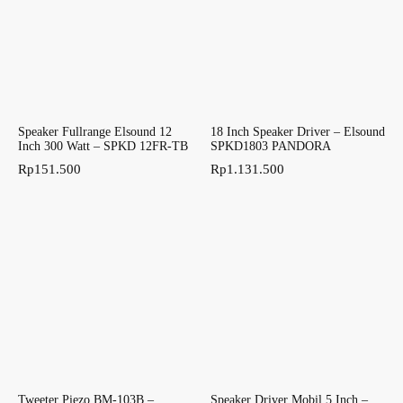
Speaker Fullrange Elsound 12
18 Inch Speaker Driver – Elsound
Inch 300 Watt – SPKD 12FR-TB
SPKD1803 PANDORA
Rp
151.500
Rp
1.131.500
Tweeter Piezo BM-103B –
Speaker Driver Mobil 5 Inch –