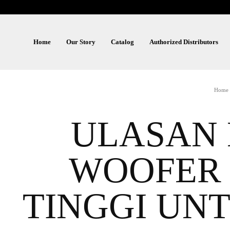
Home
Our Story
Catalog
Authorized Distributors
Home
ULASAN
WOOFER 
TINGGI UN