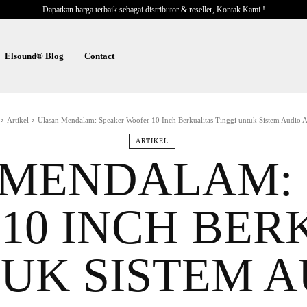
Dapatkan harga terbaik sebagai distributor & reseller, Kontak Kami !
Elsound® Blog
Contact
Artikel
Ulasan Mendalam: Speaker Woofer 10 Inch Berkualitas Tinggi untuk Sistem Audio A
ARTIKEL
 MENDALAM: 
10 INCH BER
TUK SISTEM A