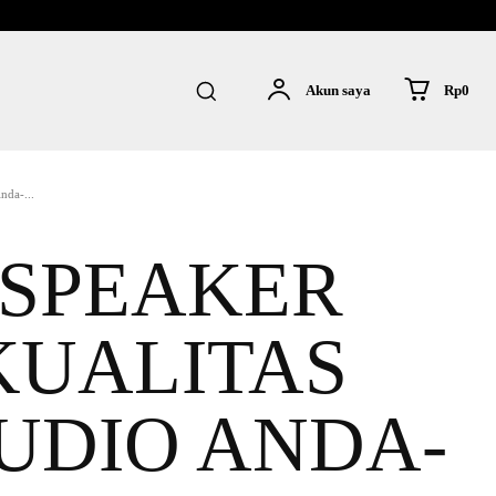
Rp0
Akun saya
nda-...
SPEAKER
KUALITAS
UDIO ANDA-