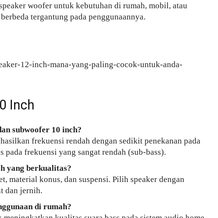
eaker woofer untuk kebutuhan di rumah, mobil, atau
at berbeda tergantung pada penggunaannya.
peaker-12-inch-mana-yang-paling-cocok-untuk-anda-
0 Inch
dan subwoofer 10 inch?
hasilkan frekuensi rendah dengan sedikit penekanan pada
s pada frekuensi yang sangat rendah (sub-bass).
h yang berkualitas?
t, material konus, dan suspensi. Pilih speaker dengan
 dan jernih.
enggunaan di rumah?
k meningkatkan kualitas suara bass pada sistem audio home