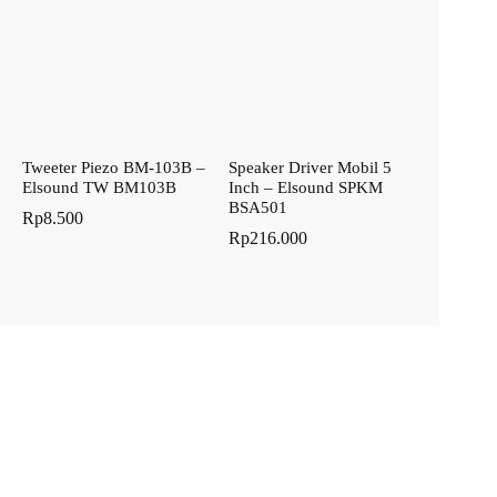
Tweeter Piezo BM-103B –
Speaker Driver Mobil 5
Elsound TW BM103B
Inch – Elsound SPKM
BSA501
Rp
8.500
Rp
216.000