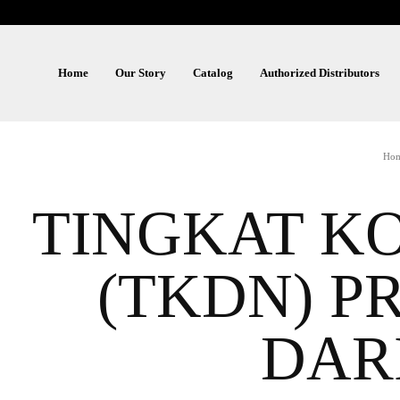
Home
Our Story
Catalog
Authorized Distributors
Ho
TINGKAT K
(TKDN) P
DAR