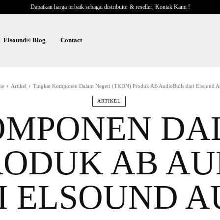
Dapatkan harga terbaik sebagai distributor & reseller, Kontak Kami !
Elsound® Blog
Contact
me
Artikel
Tingkat Komponen Dalam Negeri (TKDN) Produk AB AudioBulls dari Elsound A
ARTIKEL
OMPONEN DA
RODUK AB A
I ELSOUND A