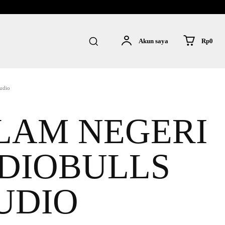
Rp0
Akun saya
udio
LAM NEGERI
UDIOBULLS
UDIO