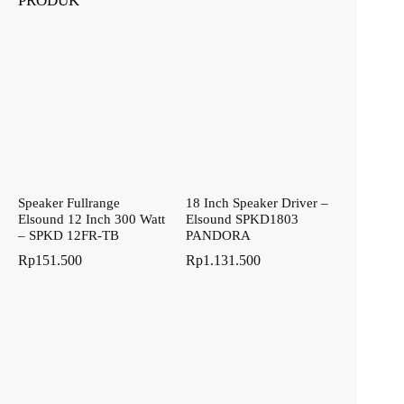
PRODUK
Speaker Fullrange
18 Inch Speaker Driver –
Elsound 12 Inch 300 Watt
Elsound SPKD1803
– SPKD 12FR-TB
PANDORA
Rp
151.500
Rp
1.131.500