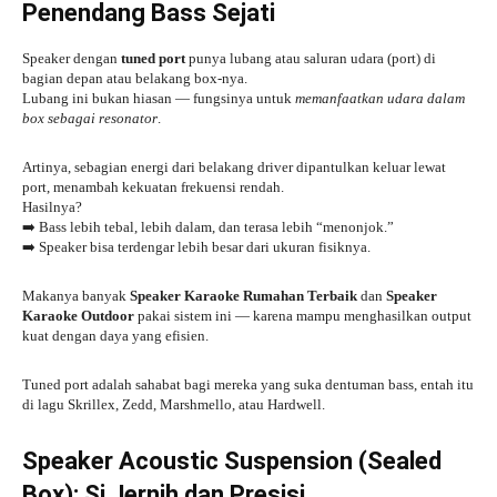
Penendang Bass Sejati
Speaker dengan
tuned port
punya lubang atau saluran udara (port) di
bagian depan atau belakang box-nya.
Lubang ini bukan hiasan — fungsinya untuk
memanfaatkan udara dalam
box sebagai resonator
.
Artinya, sebagian energi dari belakang driver dipantulkan keluar lewat
port, menambah kekuatan frekuensi rendah.
Hasilnya?
➡️ Bass lebih tebal, lebih dalam, dan terasa lebih “menonjok.”
➡️ Speaker bisa terdengar lebih besar dari ukuran fisiknya.
Makanya banyak
Speaker Karaoke Rumahan Terbaik
dan
Speaker
Karaoke Outdoor
pakai sistem ini — karena mampu menghasilkan output
kuat dengan daya yang efisien.
Tuned port adalah sahabat bagi mereka yang suka dentuman bass, entah itu
di lagu Skrillex, Zedd, Marshmello, atau Hardwell.
Speaker Acoustic Suspension (Sealed
Box): Si Jernih dan Presisi