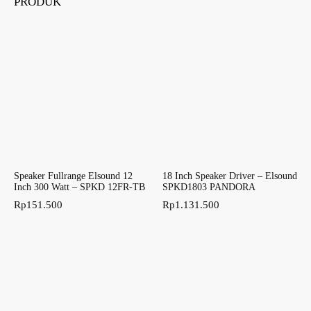
PRODUK
Speaker Fullrange Elsound 12
18 Inch Speaker Driver – Elsound
Inch 300 Watt – SPKD 12FR-TB
SPKD1803 PANDORA
Rp
151.500
Rp
1.131.500