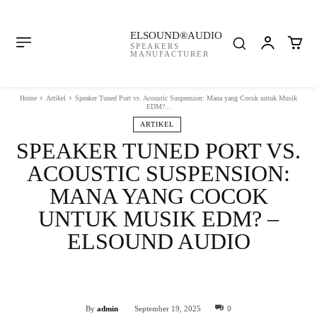
ELSOUND®AUDIO
SPEAKERS
MANUFACTURER
Home
Artikel
Speaker Tuned Port vs. Acoustic Suspension: Mana yang Cocok untuk Musik
EDM?...
ARTIKEL
SPEAKER TUNED PORT VS.
ACOUSTIC SUSPENSION:
MANA YANG COCOK
UNTUK MUSIK EDM? –
ELSOUND AUDIO
Facebook
Twitter
WhatsApp
By
admin
September 19, 2025
0