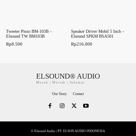
Tweeter Piezo BM-103B –
Speaker Driver Mobil 5 Inch –
Elsound TW BM103B
Elsound SPKM BSA501
Rp
8.500
Rp
216.000
ELSOUND® AUDIO
Murah | Meriah | Selamat
Our Story
Contact
© Elsound Audio | PT. ELSON AUDIO INDONESIA