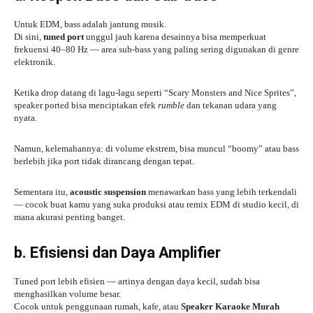
Untuk EDM, bass adalah jantung musik.
Di sini,
tuned port
unggul jauh karena desainnya bisa memperkuat
frekuensi 40–80 Hz — area sub-bass yang paling sering digunakan di genre
elektronik.
Ketika drop datang di lagu-lagu seperti “Scary Monsters and Nice Sprites”,
speaker ported bisa menciptakan efek
rumble
dan tekanan udara yang
nyata.
Namun, kelemahannya: di volume ekstrem, bisa muncul “boomy” atau bass
berlebih jika port tidak dirancang dengan tepat.
Sementara itu,
acoustic suspension
menawarkan bass yang lebih terkendali
— cocok buat kamu yang suka produksi atau remix EDM di studio kecil, di
mana akurasi penting banget.
b. Efisiensi dan Daya Amplifier
Tuned port lebih efisien — artinya dengan daya kecil, sudah bisa
menghasilkan volume besar.
Cocok untuk penggunaan rumah, kafe, atau
Speaker Karaoke Murah