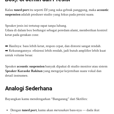
Kalau
tuned port
itu seperti DJ yang suka gebrak panggung, maka
acoustic
suspension
adalah produser studio yang fokus pada presisi suara.
Speaker jenis ini tertutup rapat tanpa lubang.
Udara di dalam box berfungsi sebagai peredam alami, memberikan kontrol
ketat pada gerakan cone.
➡️ Hasilnya: bass lebih ketat, respon cepat, dan distorsi sangat rendah.
➡️ Kekurangannya: efisiensi lebih rendah, jadi butuh amplifier lebih kuat
untuk volume besar.
Speaker
acoustic suspension
banyak dipakai di studio monitor atau sistem
Speaker Karaoke Rakitan
yang mengejar kejernihan suara vokal dan
detail instrumen.
Analogi Sederhana
Bayangkan kamu mendengarkan “Bangarang” dari Skrillex:
Dengan
tuned port
, kamu akan
merasakan
bass-nya — dada ikut