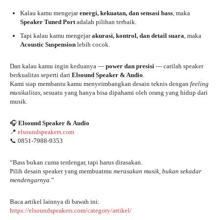
Kalau kamu mengejar
energi, kekuatan, dan sensasi bass
, maka
Speaker Tuned Port
adalah pilihan terbaik.
Tapi kalau kamu mengejar
akurasi, kontrol, dan detail suara
, maka
Acoustic Suspension
lebih cocok.
Dan kalau kamu ingin keduanya —
power dan presisi
— carilah speaker
berkualitas seperti dari
Elsound Speaker & Audio
.
Kami siap membantu kamu menyeimbangkan desain teknis dengan
feeling
musikalitas
, sesuatu yang hanya bisa dipahami oleh orang yang hidup dari
musik.
🎧
Elsound Speaker & Audio
📍
elsoundspeakers.com
📞 0851-7988-9353
“Bass bukan cuma terdengar, tapi harus dirasakan.
Pilih desain speaker yang membuatmu
merasakan musik, bukan sekadar
mendengarnya.
”
Baca artikel lainnya di bawah ini:
https://elsoundspeakers.com/category/artikel/