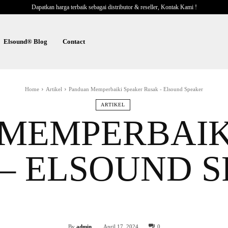
Dapatkan harga terbaik sebagai distributor & reseller, Kontak Kami !
Elsound® Blog
Contact
Home
Artikel
Panduan Memperbaiki Speaker Rusak - Elsound Speaker
ARTIKEL
MEMPERBAIK
– ELSOUND 
Facebook
Twitter
WhatsApp
Share
By
admin
April 17, 2024
0