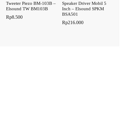
Tweeter Piezo BM-103B –
Speaker Driver Mobil 5
Elsound TW BM103B
Inch – Elsound SPKM
BSA501
Rp
8.500
Rp
216.000