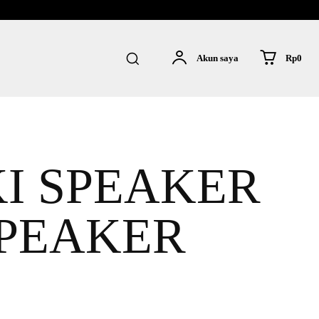
Rp0
Akun saya
I SPEAKER
SPEAKER