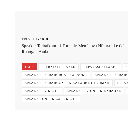
Facebook
Twitter
Share
PREVIOUS ARTICLE
Speaker Terbaik untuk Rumah: Membawa Hiburan ke dala
Ruangan Anda
TAGS
PERBAIKI SPEAKER
REPARASI SPEAKER
S
SPEAKER TERBAIK BUAT KARAOKE
SPEAKER TERBAI
SPEAKER TERBAIK UNTUK KARAOKE DI RUMAH
SPEA
SPEAKER TV KECIL
SPEAKER TV UNTUK KARAOKE
SPEAKER UNTUK CAFE KECIL