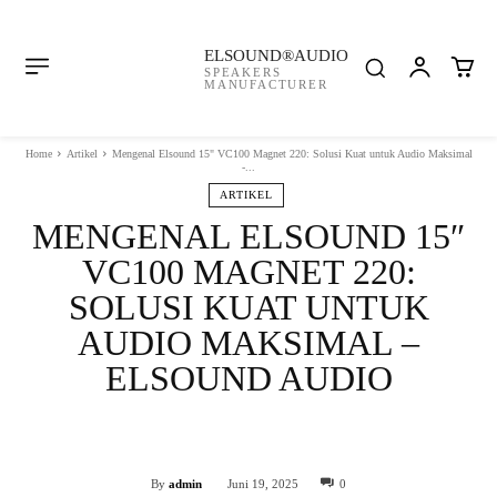
ELSOUND®AUDIO
SPEAKERS
MANUFACTURER
Home
Artikel
Mengenal Elsound 15" VC100 Magnet 220: Solusi Kuat untuk Audio Maksimal
-...
ARTIKEL
MENGENAL ELSOUND 15″
VC100 MAGNET 220:
SOLUSI KUAT UNTUK
AUDIO MAKSIMAL –
ELSOUND AUDIO
Facebook
Twitter
WhatsApp
By
admin
Juni 19, 2025
0