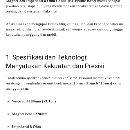
Magnet 220 Impedansi 8 Ohm Conus JBL Frame Babet
masuk sebagai
jawaban bagi siapa pun yang mendambakan speaker dengan daya gempur,
presisi, dan daya tahan maksimal.
Artikel ini akan mengupas tuntas fitur, keunggulan, dan kenapa speaker ini
layak jadi pilihan utama—baik untuk
subwoofer
,
speaker outdoor
, hingga
kebutuhan panggung dan mobil.
1. Spesifikasi dan Teknologi:
Menyatukan Kekuatan dan Presisi
Tidak semua
speaker 15inch
diciptakan sama. Elsound membuktikan hal
ini dengan menghadirkan unit berdiameter
15 inci (15inch / 15inci)
yang
menggunakan:
Voice coil 100mm (VC100)
Magnet besar 220mm
Impedansi 8 Ohm