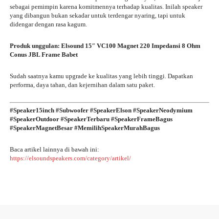
sebagai pemimpin karena komitmennya terhadap kualitas. Inilah speaker
yang dibangun bukan sekadar untuk terdengar nyaring, tapi untuk
didengar dengan rasa kagum.
Produk unggulan:
Elsound 15″ VC100 Magnet 220 Impedansi 8 Ohm
Conus JBL Frame Babet
Sudah saatnya kamu upgrade ke kualitas yang lebih tinggi. Dapatkan
performa, daya tahan, dan kejernihan dalam satu paket.
#Speaker15inch #Subwoofer #SpeakerElson #SpeakerNeodymium
#SpeakerOutdoor #SpeakerTerbaru #SpeakerFrameBagus
#SpeakerMagnetBesar #MemilihSpeakerMurahBagus
Baca artikel lainnya di bawah ini:
https://elsoundspeakers.com/category/artikel/