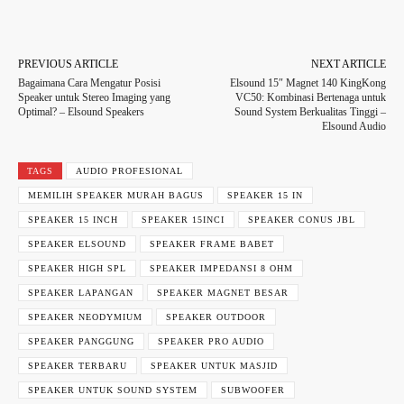
Facebook
Twitter
WhatsApp
PREVIOUS ARTICLE
NEXT ARTICLE
Bagaimana Cara Mengatur Posisi
Elsound 15″ Magnet 140 KingKong
Speaker untuk Stereo Imaging yang
VC50: Kombinasi Bertenaga untuk
Optimal? – Elsound Speakers
Sound System Berkualitas Tinggi –
Elsound Audio
TAGS
AUDIO PROFESIONAL
MEMILIH SPEAKER MURAH BAGUS
SPEAKER 15 IN
SPEAKER 15 INCH
SPEAKER 15INCI
SPEAKER CONUS JBL
SPEAKER ELSOUND
SPEAKER FRAME BABET
SPEAKER HIGH SPL
SPEAKER IMPEDANSI 8 OHM
SPEAKER LAPANGAN
SPEAKER MAGNET BESAR
SPEAKER NEODYMIUM
SPEAKER OUTDOOR
SPEAKER PANGGUNG
SPEAKER PRO AUDIO
SPEAKER TERBARU
SPEAKER UNTUK MASJID
SPEAKER UNTUK SOUND SYSTEM
SUBWOOFER