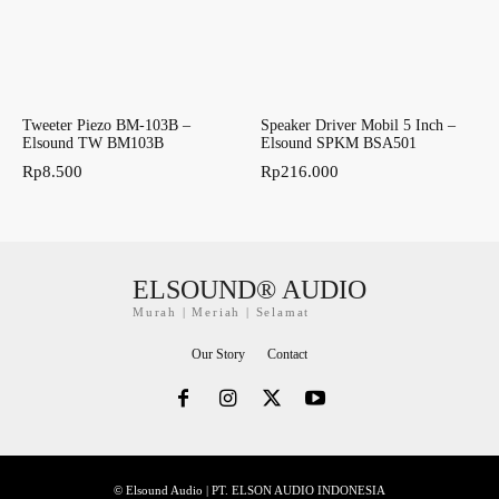
Tweeter Piezo BM-103B –
Speaker Driver Mobil 5 Inch –
Elsound TW BM103B
Elsound SPKM BSA501
Rp
8.500
Rp
216.000
ELSOUND® AUDIO
Murah | Meriah | Selamat
Our Story
Contact
© Elsound Audio | PT. ELSON AUDIO INDONESIA