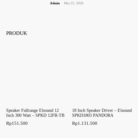
Admin
-
Mei 25, 2026
PRODUK
Speaker Fullrange Elsound 12
18 Inch Speaker Driver – Elsound
Inch 300 Watt – SPKD 12FR-TB
SPKD1803 PANDORA
Rp
151.500
Rp
1.131.500