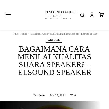
ELSOUND®AUDIO
SPEAKERS
MANUFACTURER
Home
Artikel
Bagaimana Cara Menilai Kualitas Suara Speaker? - Elsound Speaker
ARTIKEL
BAGAIMANA CARA
MENILAI KUALITAS
SUARA SPEAKER? –
ELSOUND SPEAKER
Facebook
Twitter
WhatsApp
By
admin
Mei 27, 2024
0