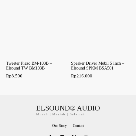
Tweeter Piezo BM-103B –
Speaker Driver Mobil 5 Inch –
Elsound TW BM103B
Elsound SPKM BSA501
Rp
8.500
Rp
216.000
ELSOUND® AUDIO
Murah | Meriah | Selamat
Our Story
Contact