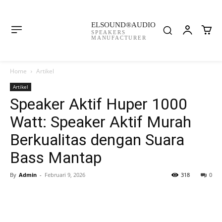
ELSOUND®AUDIO
SPEAKERS
MANUFACTURER
Home
Artikel
Artikel
Speaker Aktif Huper 1000
Watt: Speaker Aktif Murah
Berkualitas dengan Suara
Bass Mantap
By
Admin
-
Februari 9, 2026
318
0