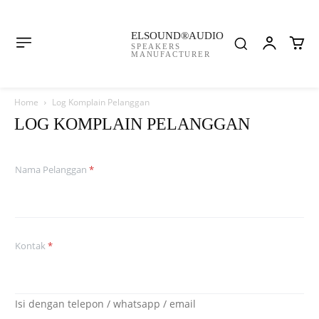
ELSOUND®AUDIO
SPEAKERS
MANUFACTURER
Home
Log Komplain Pelanggan
LOG KOMPLAIN PELANGGAN
Nama Pelanggan
*
Kontak
*
Isi dengan telepon / whatsapp / email